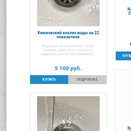
К
C
Химический анализ воды на 22
показателя
Водородный показатель, запах,
привкус, цветность, мутность,
перманганатная окисляемость,...
5 100
руб.
ПОДРОБНЕЕ
К