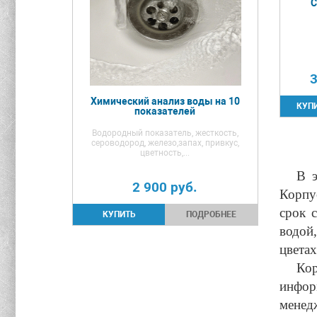
C
3
Химический анализ воды на 10
показателей
Водородный показатель, жесткость,
сероводород, железо,запах, привкус,
цветность,...
В это
2 900
руб.
Корпус
срок 
ПОДРОБНЕЕ
водой
цветах
Корпу
инфор
менед