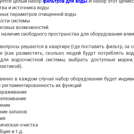
уется целый набор
фильтров для воды
И набор этот целик
ства и источника воды
нных параметров очищенной воды
ости системы
нсовых возможностей
аличие свободного пространства для оборудования влия
вопросы решаются в квартире (где поставить фильтр, за с
е (как разместить, сколько людей будут потреблять вод
для водоочистной системы, выбрать доступные марки,
актикой).
венно в каждом случае набор оборудования будет инди
 регламентированность их функций
зараживание
железивание
чение
ение запахов
ция
ническая очистка
бция и т.д.