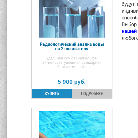
будут 
индиви
способ
Выбор 
нашей
любого
Радиологический анализ воды
на 2 показателя
удельная суммарная альфа-
активность, удельная суммарная
бета-активность
5 900
руб.
ПОДРОБНЕЕ