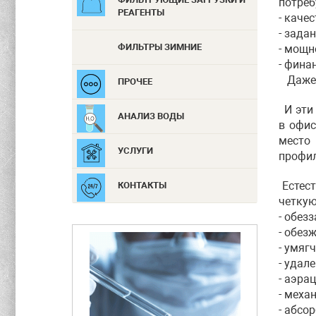
потреб
РЕАГЕНТЫ
- каче
- зада
ФИЛЬТРЫ ЗИМНИЕ
- мощн
- фина
Даже н
ПРОЧЕЕ
И эти 
АНАЛИЗ ВОДЫ
в офис
место 
УСЛУГИ
профил
Естест
КОНТАКТЫ
четкую
- обез
- обез
- умяг
- удал
- аэра
- меха
- абсор