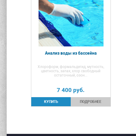
Анализ воды из бассейна
Хлороформ, формальдегид, мутность,
цветность, запах, хлор свободный
остаточный, озон...
7 400
руб.
ПОДРОБНЕЕ