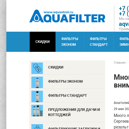
+7 
+7 
Мы на
aqv
Приём
ФИЛЬТРЫ
ФИЛЬТРЫ
ФИЛ
СКИДКИ
ЭКОНОМ
СТАНДАРТ
ЗИМН
Главная
/
СКИДКИ
Мног
ФИЛЬТРЫ ЭКОНОМ
вним
ФИЛЬТРЫ СТАНДАРТ
Анатоли
29 мая 202
ПРЕДЛОЖЕНИЯ ДЛЯ ДАЧИ И
КОТТЕДЖЕЙ
Много л
Сергеев
результ
ФИЛЬТРУЮЩИЕ ЗАГРУЗКИ И