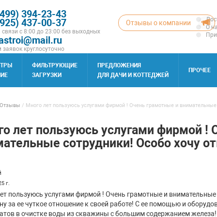
(499) 394-23-43
Дос
(925) 437-00-37
Отзывы о компании
О н
 связи с 8:00 до 23:00 без выходных
При
astroi@mail.ru
 заявок круглосуточно
ЬТРЫ
ФИЛЬТРУЮЩИЕ
ПРЕДЛОЖЕНИЯ
ПРОЧЕЕ
ИЕ
ЗАГРУЗКИ
ДЛЯ ДАЧИ И КОТТЕДЖЕЙ
Отзывы
/
Много лет пользуюсь услугами фирмой ! Очень грамотные и внимательные с
о лет пользуюсь услугами фирмой ! 
ательные сотрудники! Особо хочу от
й
5 г.
ет пользуюсь услугами фирмой ! Очень грамотные и внимательные
ну за ее чуткое отношение к своей работе! С ее помощью и обору
атов в очистке воды из скважины с большим содержанием железа! 