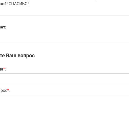
тной! СПАСИБО!
ет:
те Ваш вопрос
мя
*
:
прос
*
: