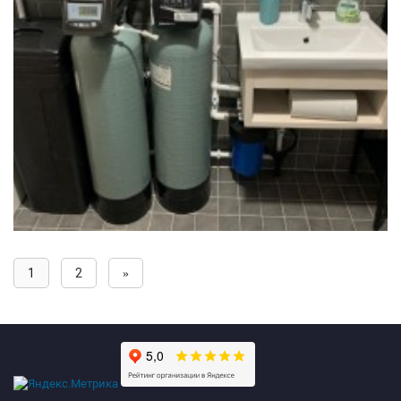
1
2
»