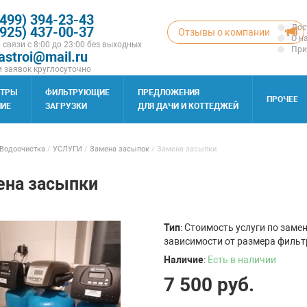
(499) 394-23-43
Дос
(925) 437-00-37
Отзывы о компании
О н
 связи с 8:00 до 23:00 без выходных
При
astroi@mail.ru
 заявок круглосуточно
ЬТРЫ
ФИЛЬТРУЮЩИЕ
ПРЕДЛОЖЕНИЯ
ПРОЧЕЕ
ИЕ
ЗАГРУЗКИ
ДЛЯ ДАЧИ И КОТТЕДЖЕЙ
Водоочистка
/
УСЛУГИ
/
Замена засыпок
/
Замена засыпки
ена засыпки
Тип
: Стоимость услуги по заме
зависимости от размера фильт
Наличие
:
Есть в наличии
7 500
руб.