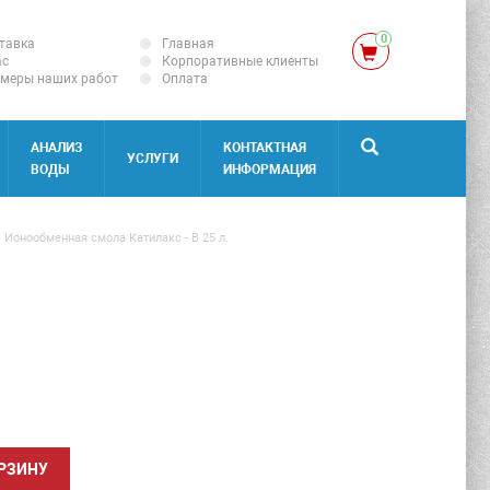
0
тавка
Главная
ас
Корпоративные клиенты
меры наших работ
Оплата
АНАЛИЗ
КОНТАКТНАЯ
УСЛУГИ
ВОДЫ
ИНФОРМАЦИЯ
/
Ионообменная смола Катилакс - В 25 л.