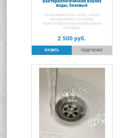
Бактериологический анализ
воды, базовый
Общее микробное число, общие
колиформные бактерии,
термотолерантные колиформные
бактерии.
2 500
руб.
ПОДРОБНЕЕ