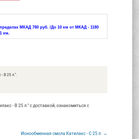
пределах МКАД 780 руб. /
До 10 км от МКАД - 1180
1 км.
В 25 л.".
кс - В 25 л." с доставкой, ознакомиться с
Ионообменная смола Катилакс - C 25 л. →