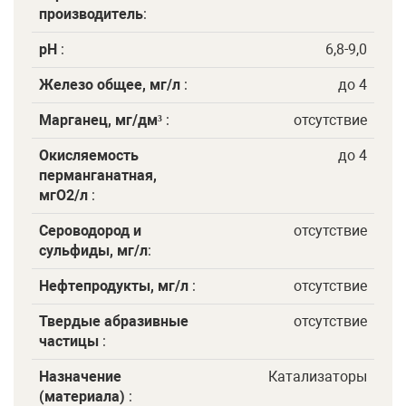
производитель
:
рН
:
6,8-9,0
Железо общее, мг/л
:
до 4
Марганец, мг/дм³
:
отсутствие
Окисляемость
до 4
перманганатная,
мгО2/л
:
Сероводород и
отсутствие
сульфиды, мг/л
:
Нефтепродукты, мг/л
:
отсутствие
Твердые абразивные
отсутствие
частицы
:
Назначение
Катализаторы
(материала)
: